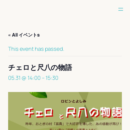
« All イベントs
This event has passed.
チェロと尺八の物語
05.31 @ 14:00
–
15:30